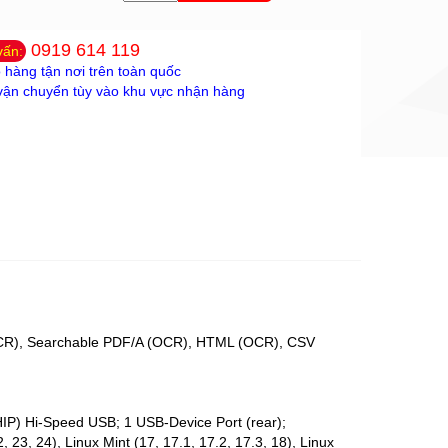
0919 614 119
vấn:
 hàng tận nơi trên toàn quốc
vận chuyển tùy vào khu vực nhận hàng
CR), Searchable PDF/A (OCR), HTML (OCR), CSV
HIP) Hi-Speed USB; 1 USB-Device Port (rear);
2, 23, 24), Linux Mint (17, 17.1, 17.2, 17.3, 18), Linux