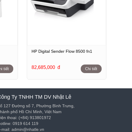
HP Digital Sender Flow 8500 fn1
82,685,000
đ
i tiết
Chi tiết
Công Ty TNHH TM DV Nhật Lê
ố 127 Đường số 7, Phường Bình Trưng,
hành phố Hồ Chí Minh, Việt Nam
iện thoại: (+84) 913801972
otline: 0919 614 119
-mail: admin@nhatle.vn