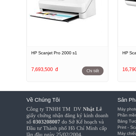
HP Scanjet Pro 2000 s1
HP Sca
7,693,500
đ
16,79
Chi tiết
Về Chúng Tôi
Sản Ph
Công ty TNHH TM DV
Nhật Lê
Máy phot
giấy chứng nhận đăng ký kinh doanh
Phần mềm
số
0303208007
do Sở Kế hoạch và
Bảng Tư
Print - S
Đầu tư Thành phố Hồ Chí Minh cấp
Máy chiế
lần đầu ngày 25/02/2004.