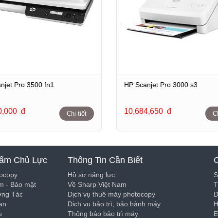
njet Pro 3500 fn1
HP Scanjet Pro 3000 s3
0,000
đ
10,684,650
đ
Chi tiết
Ch
ẩm Chủ Lực
Thông Tin Cần Biết
ocopy
Hồ sơ năng lực
S
 - Bảo mật
Về Sharp Việt Nam
T
ơng Tác
Dịch vụ thuê máy photocopy
Đ
can
Dịch vụ bảo trì, bảo hành máy
H
u
Thông báo bảo trì máy
E