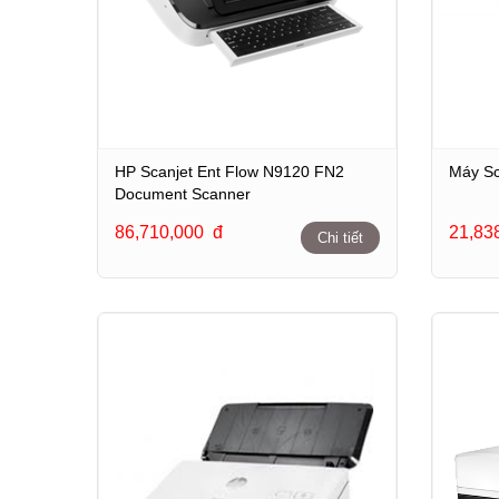
HP Scanjet Ent Flow N9120 FN2
Máy Sc
Document Scanner
86,710,000
đ
21,83
Chi tiết