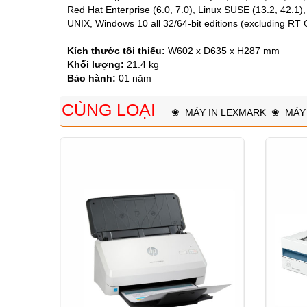
Red Hat Enterprise (6.0, 7.0), Linux SUSE (13.2, 42.1
UNIX, Windows 10 all 32/64-bit editions (excluding RT OS
Kích thước tối thiểu:
W602 x D635 x H287 mm
Khối lượng:
21.4 kg
Bảo hành:
01 năm
CÙNG LOẠI
❀
MÁY IN LEXMARK
❀
MÁY