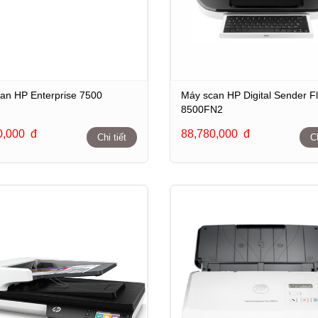
an HP Enterprise 7500
Máy scan HP Digital Sender F
8500FN2
0,000
đ
88,780,000
đ
Chi tiết
Ch