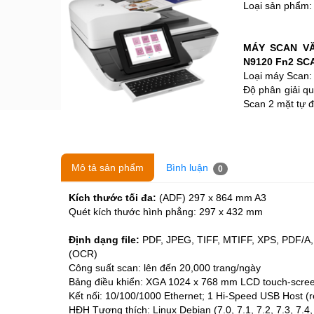
Loại sản phẩm
MÁY SCAN VĂ
N9120 Fn2 S
Loại máy Scan:
Độ phân giải qu
Scan 2 mặt tự đ
Mô tả sản phẩm
Bình luận
0
Kích thước tối đa:
(ADF) 297 x 864 mm A3
Quét kích thước hình phẳng: 297 x 432 mm
Định dạng file:
PDF, JPEG, TIFF, MTIFF, XPS, PDF/A
(OCR)
Công suất scan: lên đến 20,000 trang/ngày
Bảng điều khiển: XGA 1024 x 768 mm LCD touch-screen 
Kết nối: 10/100/1000 Ethernet; 1 Hi-Speed USB Host (r
HĐH Tương thích: Linux Debian (7.0, 7.1, 7.2, 7.3, 7.4, 7.