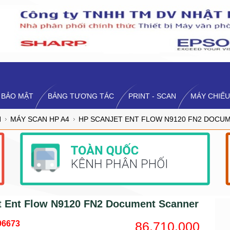
 BẢO MẬT
BẢNG TƯƠNG TÁC
PRINT - SCAN
MÁY CHIẾU
N
MÁY SCAN HP A4
HP SCANJET ENT FLOW N9120 FN2 DOCU
t Ent Flow N9120 FN2 Document Scanner
96673
86,710,000