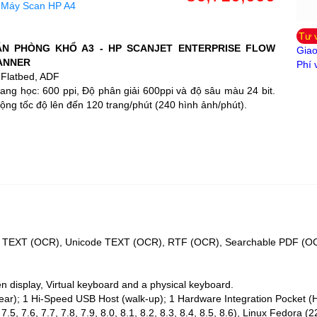
:
Máy Scan HP A4
Tư 
N PHÒNG KHỔ A3 - HP SCANJET ENTERPRISE FLOW
Giao
CANNER
Phí 
 Flatbed, ADF
ang học: 600 ppi, Độ phân giải 600ppi và độ sâu màu 24 bit.
ộng tốc độ lên đến 120 trang/phút (240 hình ảnh/phút).
, TEXT (OCR), Unicode TEXT (OCR), RTF (OCR), Searchable PDF (O
display, Virtual keyboard and a physical keyboard.
ear); 1 Hi-Speed USB Host (walk-up); 1 Hardware Integration Pocket (
5, 7.6, 7.7, 7.8, 7.9, 8.0, 8.1, 8.2, 8.3, 8.4, 8.5, 8.6), Linux Fedora (2