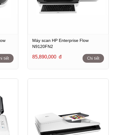
low
Máy scan HP Enterprise Flow
N9120FN2
85,890,000
đ
i tiết
Chi tiết