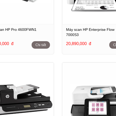
can HP Pro 4600FWN1
Máy scan HP Enterprise Flow
7000S3
0,000
đ
20,890,000
đ
Chi tiết
Ch