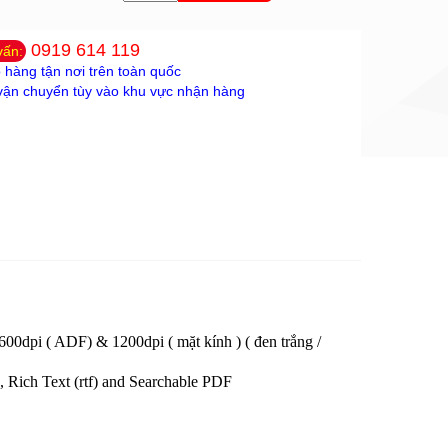
0919 614 119
vấn:
 hàng tận nơi trên toàn quốc
vận chuyển tùy vào khu vực nhận hàng
600dpi ( ADF) & 1200dpi ( mặt kính ) ( đen trắng /
), Rich Text (rtf) and Searchable PDF