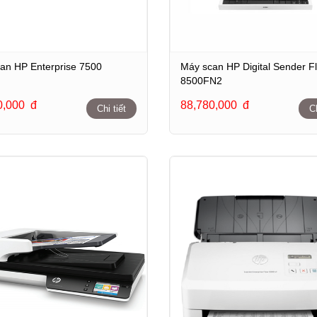
an HP Enterprise 7500
Máy scan HP Digital Sender F
8500FN2
0,000
đ
88,780,000
đ
Chi tiết
Ch