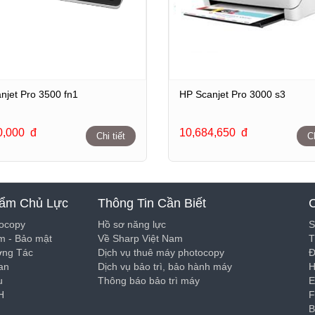
njet Pro 3500 fn1
HP Scanjet Pro 3000 s3
0,000
đ
10,684,650
đ
Chi tiết
Ch
ẩm Chủ Lực
Thông Tin Cần Biết
ocopy
Hồ sơ năng lực
S
 - Bảo mật
Về Sharp Việt Nam
T
ơng Tác
Dịch vụ thuê máy photocopy
Đ
can
Dịch vụ bảo trì, bảo hành máy
H
u
Thông báo bảo trì máy
E
H
F
B