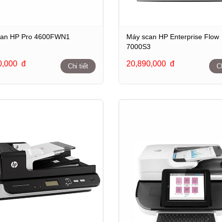
can HP Pro 4600FWN1
Máy scan HP Enterprise Flow
7000S3
0,000
đ
20,890,000
đ
Chi tiết
Ch