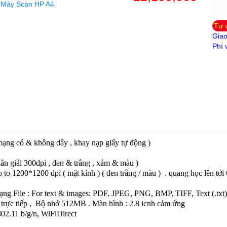
:
Máy Scan HP A4
Tư 
Giao
Phí 
ng có & không dây , khay nạp giấy tự động )
 phân giải 300dpi , đen & trắng , xám & màu )
to 1200*1200 dpi ( mặt kính ) ( đen trắng / màu ) . quang học lên tới 
h dạng File : For text & images: PDF, JPEG, PNG, BMP, TIFF, Text (.txt
i trực tiếp , Bộ nhớ 512MB . Màn hình : 2.8 icnh cảm ứng
02.11 b/g/n, WiFiDirect