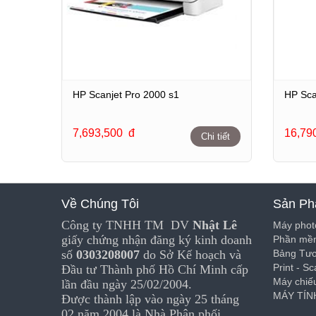
HP Scanjet Pro 2000 s1
HP Sca
7,693,500
đ
16,79
Chi tiết
Về Chúng Tôi
Sản Ph
Công ty TNHH TM DV
Nhật Lê
Máy phot
giấy chứng nhận đăng ký kinh doanh
Phần mềm
số
0303208007
do Sở Kế hoạch và
Bảng Tư
Print - S
Đầu tư Thành phố Hồ Chí Minh cấp
Máy chiế
lần đầu ngày 25/02/2004.
MÁY TÍN
Được thành lập vào ngày 25 tháng
02 năm 2004 là Nhà Phân phối