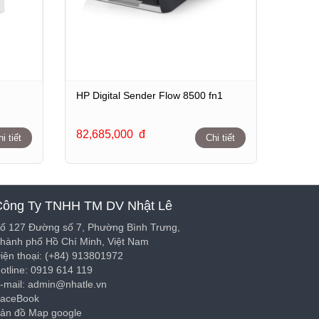
HP Digital Sender Flow 8500 fn1
82,685,000
đ
i tiết
Chi tiết
Công Ty TNHH TM DV Nhật Lê
ố 127 Đường số 7, Phường Bình Trưng,
hành phố Hồ Chí Minh, Việt Nam
iện thoại: (+84) 913801972
otline: 0919 614 119
-mail: admin@nhatle.vn
aceBook
ản đồ Map google