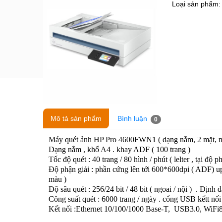
Loại sản phẩm
Mô tả sản phẩm
Bình luận
0
Máy quét ảnh HP Pro 4600FWN1 ( dạng nằm, 2 mặt, mạ
Dạng nằm , khổ A4 . khay ADF ( 100 trang )
Tốc độ quét : 40 trang / 80 hình / phút ( lelter , tại độ
Độ phận giải : phần cứng lên tới 600*600dpi ( ADF) up 
màu )
Độ sâu quét : 256/24 bit / 48 bit ( ngoai / nội ) . Địn
Công suất quét : 6000 trang / ngày . cổng USB kếtt nố
Kết nối :Ethernet 10/100/1000 Base-T, USB3.0, WiFi8