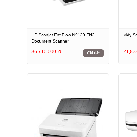
HP Scanjet Ent Flow N9120 FN2
Máy Sc
Document Scanner
86,710,000
đ
21,83
Chi tiết