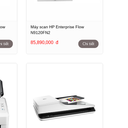
low
Máy scan HP Enterprise Flow
N9120FN2
85,890,000
đ
i tiết
Chi tiết