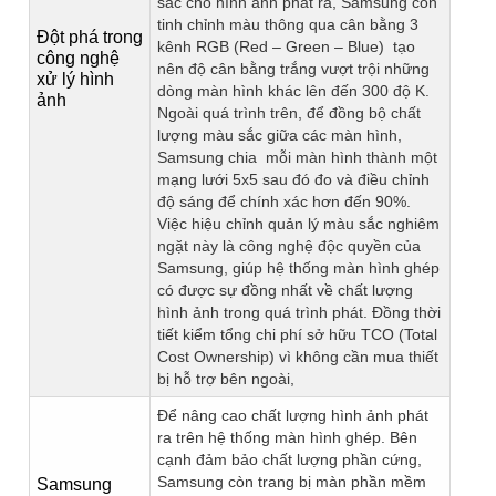
sắc cho hình ảnh phát ra, Samsung còn
tinh chỉnh màu thông qua cân bằng 3
Đột phá trong
kênh RGB (Red – Green – Blue) tạo
công nghệ
nên độ cân bằng trắng vượt trội những
xử lý hình
dòng màn hình khác lên đến 300 độ K.
ảnh
Ngoài quá trình trên, để đồng bộ chất
lượng màu sắc giữa các màn hình,
Samsung chia mỗi màn hình thành một
mạng lưới 5x5 sau đó đo và điều chỉnh
độ sáng để chính xác hơn đến 90%.
Việc hiệu chỉnh quản lý màu sắc nghiêm
ngặt này là công nghệ độc quyền của
Samsung, giúp hệ thống màn hình ghép
có được sự đồng nhất về chất lượng
hình ảnh trong quá trình phát. Đồng thời
tiết kiểm tổng chi phí sở hữu TCO (Total
Cost Ownership) vì không cần mua thiết
bị hỗ trợ bên ngoài,
Để nâng cao chất lượng hình ảnh phát
ra trên hệ thống màn hình ghép. Bên
cạnh đảm bảo chất lượng phần cứng,
Samsung còn trang bị màn phần mềm
Samsung