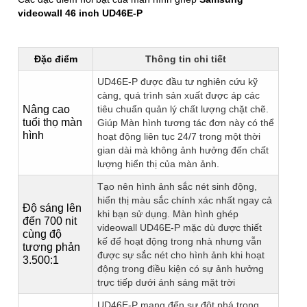
videowall 46 inch UD46E-P
Đặc điểm
Thông tin chi tiết
UD46E-P được đầu tư nghiên cứu kỹ
càng, quá trình sản xuất được áp các
Nâng cao
tiêu chuẩn quản lý chất lượng chặt chẽ.
tuổi thọ màn
Giúp Màn hình tương tác đơn này có thể
hình
hoạt động liên tục 24/7 trong một thời
gian dài mà không ảnh hưởng đến chất
lượng hiển thị của màn ảnh.
Tạo nên hình ảnh sắc nét sinh động,
hiển thị màu sắc chính xác nhất ngay cả
Độ sáng lên
khi bạn sử dụng. Màn hình ghép
đến 700 nit
videowall UD46E-P mặc dù được thiết
cùng độ
kế để hoạt động trong nhà nhưng vẫn
tương phản
được sự sắc nét cho hình ảnh khi hoạt
3.500:1
động trong điều kiện có sự ảnh hưởng
trực tiếp dưới ánh sáng mặt trời
UD46E-P mang đến sự đột phá trong