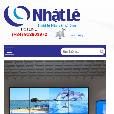
HOTLINE:
0
(+84) 913801972
Giỏ hàng