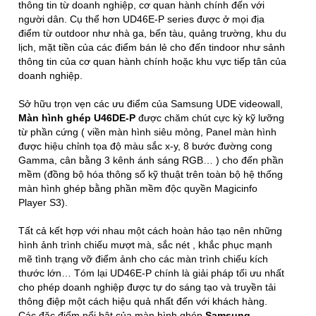
thông tin từ doanh nghiệp, cơ quan hành chính đến với
người dân. Cụ thể hơn UD46E-P series được ở mọi địa
điểm từ outdoor như nhà ga, bến tàu, quảng trường, khu du
lịch, mặt tiền của các điểm bán lẻ cho đến tindoor như sảnh
thông tin của cơ quan hành chính hoặc khu vực tiếp tân của
doanh nghiệp.
Sở hữu trọn vẹn các ưu điểm của Samsung UDE videowall,
Màn hình ghép U46DE-P
được chăm chút cực kỳ kỹ lưỡng
từ phần cứng ( viền màn hình siêu mỏng, Panel màn hình
được hiệu chỉnh tọa độ màu sắc x-y, 8 bước đường cong
Gamma, cân bằng 3 kênh ánh sáng RGB… ) cho đến phần
mềm (đồng bộ hóa thông số kỹ thuật trên toàn bộ hệ thống
màn hình ghép bằng phần mềm độc quyền Magicinfo
Player S3).
Tất cả kết hợp với nhau một cách hoàn hảo tạo nên những
hình ảnh trình chiếu mượt mà, sắc nét , khắc phục mạnh
mẽ tình trạng vỡ điểm ảnh cho các màn trình chiếu kích
thước lớn… Tóm lại UD46E-P chính là giải pháp tối ưu nhất
cho phép doanh nghiệp được tự do sáng tạo và truyền tải
thông điệp một cách hiệu quả nhất đến với khách hàng.
Các đặc điểm nổi bật của màn hình ghép
Samsung