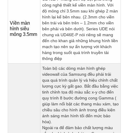
công nghệ thiết kế viền màn hình. Với
độ mỏng chỉ 3.5mm sau khi ghép 2 màn
hình lại kế bên nhau. (2.3mm cho viền
Viền màn
bên trái và bên trên – 1.2mm cho viền
hình siêu
bên phải và bên dưới). Series UDE nói
mỏng 3.5mm
chung và UD46E-P nói riêng sẽ mang
đến cho khan giả những khung hình liền
mạch tạo nên sự ấn tượng với khách
hàng trong suốt quá trình truyền tải
thông điệp
Toàn bộ các dòng màn hình ghép
videowall của Samsung đều phải trải
qua quá trình quản lý và hiệu chỉnh chất
lượng cực kỳ gất gao. Bắt đầu bằng việc
tinh chỉnh tọa độ màu sắc x-y cho đến
quy trình 8 bước đường cong Gamma (
giúp làm nổi bật các thang màu xám, tạo
chiều sâu cho hình ảnh trong điều kiện
ánh sáng màn hình tối đến mức bảo
hòa).
Ngoài ra để đảm bảo chất lượng màu