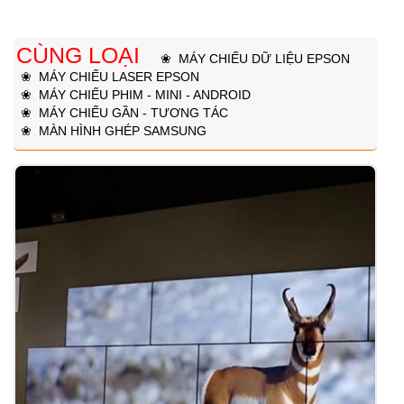
CÙNG LOẠI
❀
MÁY CHIẾU DỮ LIỆU EPSON
❀
MÁY CHIẾU LASER EPSON
❀
MÁY CHIẾU PHIM - MINI - ANDROID
❀
MÁY CHIẾU GẦN - TƯƠNG TÁC
❀
MÀN HÌNH GHÉP SAMSUNG