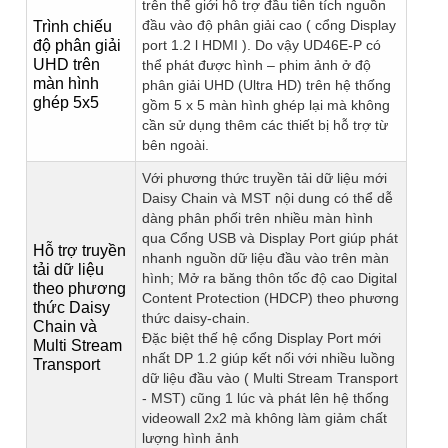
trên thế giới hỗ trợ đầu tiên tích nguồn
đầu vào độ phân giải cao ( cổng Display
Trình chiếu
độ phân giải
port 1.2 l HDMI ). Do vậy UD46E-P có
UHD trên
thể phát được hình – phim ảnh ở độ
màn hình
phân giải UHD (Ultra HD) trên hệ thống
ghép 5x5
gồm 5 x 5 màn hình ghép lại mà không
cần sử dụng thêm các thiết bị hỗ trợ từ
bên ngoài.
Với phương thức truyền tải dữ liệu mới
Daisy Chain và MST nội dung có thể dễ
dàng phân phối trên nhiều màn hình
qua Cổng USB và Display Port giúp phát
Hỗ trợ truyền
nhanh nguồn dữ liệu đầu vào trên màn
tải dữ liệu
hình; Mở ra băng thôn tốc độ cao Digital
theo phương
Content Protection (HDCP) theo phương
thức Daisy
thức daisy-chain.
Chain và
Đặc biệt thế hệ cổng Display Port mới
Multi Stream
nhất DP 1.2 giúp kết nối với nhiều luồng
Transport
dữ liệu đầu vào ( Multi Stream Transport
- MST) cũng 1 lúc và phát lên hệ thống
videowall 2x2 mà không làm giảm chất
lượng hình ảnh