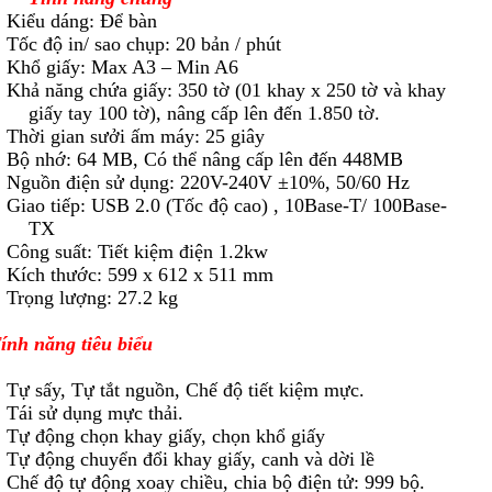
 Kiểu dáng: Để bàn
 Tốc độ in/ sao chụp: 20 bản / phút
 Khổ giấy: Max A3 – Min A6
 Khả năng chứa giấy: 350 tờ (01 khay x 250 tờ và khay
giấy tay 100 tờ), nâng cấp lên đến 1.850 tờ.
 Thời gian sưởi ấm máy: 25 giây
 Bộ nhớ: 64 MB, Có thể nâng cấp lên đến 448MB
 Nguồn điện sử dụng: 220V-240V ±10%, 50/60 Hz
 Giao tiếp: USB 2.0 (Tốc độ cao) , 10Base-T/ 100Base-
TX
 Công suất: Tiết kiệm điện 1.2kw
 Kích thước: 599 x 612 x 511 mm
 Trọng lượng: 27.2 kg
ính năng tiêu biểu
 Tự sấy, Tự tắt nguồn, Chế độ tiết kiệm mực.
 Tái sử dụng mực thải.
 Tự động chọn khay giấy, chọn khổ giấy
 Tự động chuyển đổi khay giấy, canh và dời lề
 C
hế độ tự động xoay chiều, chia bộ điện tử: 999 bộ.