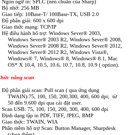
 Ngôn ngữ in: SPLC (nén chuẩn của Sharp)
 Bộ nhớ: 256 MB
 Giao tiếp: 10Base-T/ 100Base-TX, USB 2.0
 Độ phân giải: 600 x 600 dpi
 Giao thức mạng: TCP/IP
 Hệ điều hành hổ trợ: Windows Sever® 2003,
Windows Sever® 2003 R2, Windows Sever® 2008,
Windows Sever® 2008 R2, Windows Sever® 2012,
Windows Sever® 2012 R2, Windows Vista®,
Windows® 7, Windows® 8, Windows® 8.1, Mac
OS* X 10.4, 10.5, 10.6, 10.7, 10.8, 10.9 ( option).
hức năng scan
 Độ phân giải scan: Pull scan ( qua ứng dụng
TWAIN):75, 100, 150, 200,300, 400, 600 dpi; từ
50 đến 9.600 dpi qua cài đặt user.
 Scan USB: 75, 100, 150, 200, 300, 400, 600 dpi
 Định dạng tập in PDF, TIFF, JPEG, BMP
 Giao thức: TWAIN, WIA
 Phần mềm hỗ trợ Scan: Button Manager, Sharpdesk
(chọn thêm).