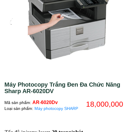
Máy Photocopy Trắng Đen Đa Chức Năng
Sharp AR-6020DV
AR-6020Dv
18,000,000
Mã sản phẩm:
Loại sản phẩm:
Máy photocopy SHARP
-
Tốc độ in/copy laser
:
20 trang/phút