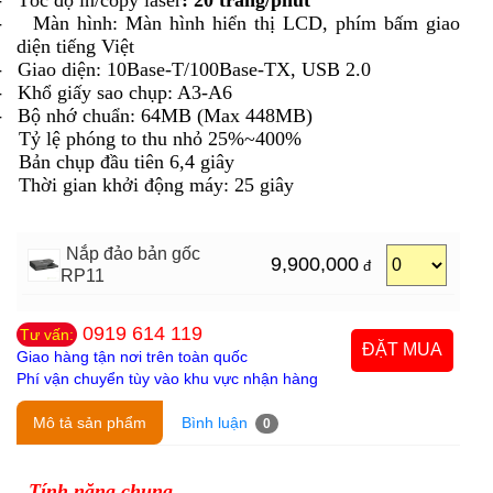
-
Màn hình: Màn hình hiển thị LCD, phím bấm giao
diện tiếng Việt
-
Giao diện: 10Base-T/100Base-TX, USB 2.0
-
Khổ giấy sao chụp: A3-A6
-
Bộ nhớ chuẩn: 64MB (Max 448MB)
Tỷ lệ phóng to thu nhỏ 25%~400%
Bản chụp đầu tiên 6,4 giây
Thời gian khởi động máy: 25 giây
Nắp đảo bản gốc
9,900,000
đ
RP11
0919 614 119
Tư vấn:
Giao hàng tận nơi trên toàn quốc
Phí vận chuyển tùy vào khu vực nhận hàng
Mô tả sản phẩm
Bình luận
0
Tính năng chung