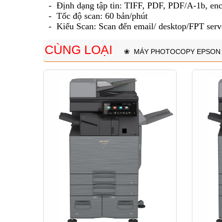
- Định dạng tập tin
:
TIFF, PDF, PDF/A-1b, en
- Tốc độ scan:
60 bản/phút
- Kiểu Scan:
Scan đến email/ desktop/FPT serv
CÙNG LOẠI
❀
MÁY PHOTOCOPY EPSON