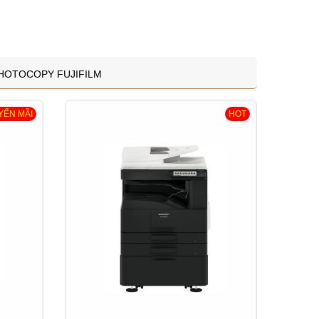
HOTOCOPY FUJIFILM
YẾN MÃI
HOT