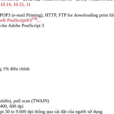
10.14, 10.15, 11
POP3 (e-mail Printing), HTTP, FTP for downloading print f
TM
e® PostScript®3
...
cho Adobe PostScript 3
g 1% điều chỉnh
khiển), pull scan (TWAIN)
 400, 600 dpi
dpi
50 to 9.600 dpi thông qua cài đặt của người sử dụng