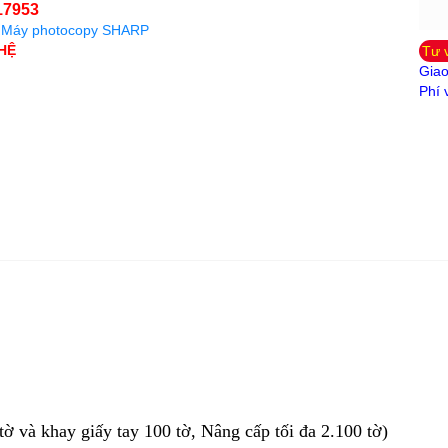
17953
:
Máy photocopy SHARP
 HỆ
Tư 
Giao
Phí 
tờ và khay giấy tay 100 tờ, Nâng cấp tối đa 2.100 tờ)