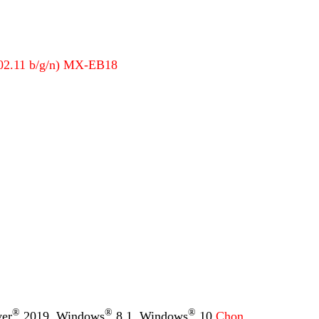
02.11 b/g/n) MX-EB18
®
®
®
er
2019, Windows
8.1, Windows
10
Chọn