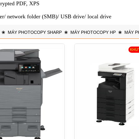
crypted PDF, XPS
er/ network folder (SMB)/ USB drive/ local drive
❀
MÁY PHOTOCOPY SHARP
❀
MÁY PHOTOCOPY HP
❀
MÁY P
KHU