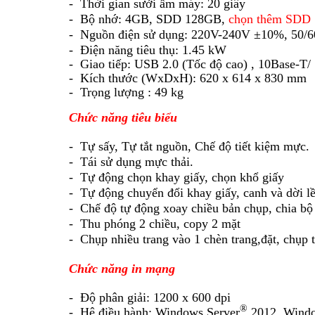
- Thời gian sưởi ấm máy:
20 giây
- Bộ nhớ:
4GB, SDD 128GB,
chọn thêm SDD
- Nguồn điện sử dụng:
220V-240V ±10%, 50/6
- Điện năng tiêu thụ:
1.45 kW
- Giao tiếp:
USB 2.0 (Tốc độ cao) , 10Base-T
- Kích thước (WxDxH):
620 x 614 x 830 mm
- Trọng lượng :
49 kg
Chức năng tiêu biểu
- Tự sấy, Tự tắt nguồn, Chế độ tiết kiệm mực.
- Tái sử dụng mực thải.
- Tự động chọn khay giấy, chọn khổ giấy
- Tự động chuyển đổi khay giấy, canh và dời l
- Chế độ tự động xoay chiều bản chụp, chia bộ 
- Thu phóng 2 chiều, copy 2 mặt
- Chụp nhiều trang vào 1 chèn trang,đặt, chụp 
Chức năng in mạng
- Độ phân giải:
1200 x 600 dpi
®
- Hệ điều hành:
Windows Server
2012, Windo