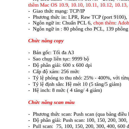
thêm Mac OS 10.9, 10.10, 10.11, 10.12, 10.13, 
- Giao thức mạng:
TCP/IP
- Phương thức in:
LPR, Raw TCP (port 9100), 
- Ngôn ngữ in:
Chuẩn PCL 6,
chọn thêm
:
Adob
- Ngôn ngữ in :
80 phông cho PCL, 139 phông 
Chức năng copy
- Bản gốc:
Tối đa A3
- Sao chụp liên tục:
9999 bộ
- Độ phân giải:
600 x 600 dpi
- Cấp độ xám:
256 mức
- Tỷ lệ phóng to thu nhỏ:
25% - 400%, v
ới
từn
- Tỷ lệ định sẵn:
Hệ mét 10 (5 tăng/5 giảm)
- Hệ inch: 8 mức ( 4 tăng/ 4 giảm)
Chức năng scan màu
- Phương thức scan:
Push scan (qua bảng điều 
- Độ phân giải:
Push scan: 100, 150, 200, 300,
- Pull scan:
75, 100, 150, 200, 300, 400, 600 