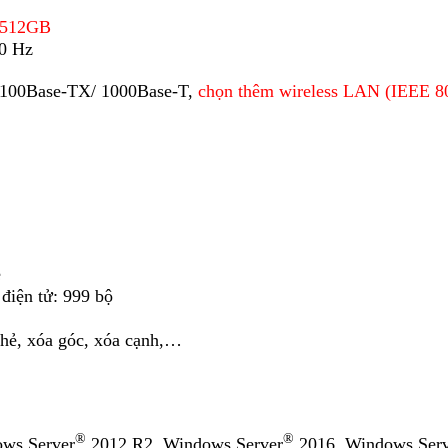
 512GB
0 Hz
/ 100Base-TX/ 1000Base-T,
chọn thêm wireless LAN (IEEE 8
ề
điện tử: 999 bộ
thẻ, xóa góc, xóa cạnh,…
®
®
ws Server
2012 R2, Windows Server
2016, Windows Serv