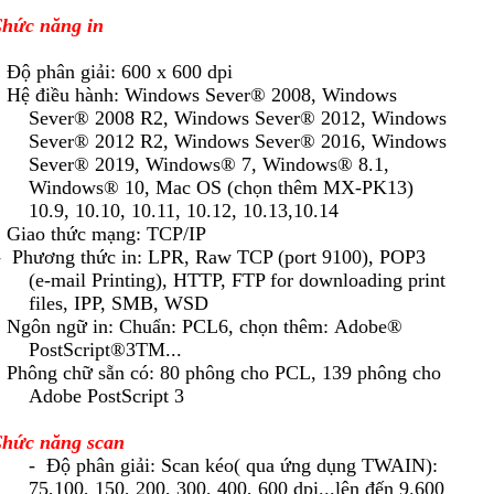
hức năng in
 Độ phân giải: 600 x 600 dpi
 Hệ điều hành: Windows Sever® 2008, Windows
Sever® 2008 R2, Windows Sever® 2012, Windows
Sever® 2012 R2, Windows Sever® 2016, Windows
Sever® 2019, Windows® 7, Windows® 8.1,
Windows® 10, Mac OS (chọn thêm MX-PK13)
10.9, 10.10, 10.11, 10.12, 10.13,10.14
 Giao thức mạng: TCP/IP
-
Phương thức in: LPR, Raw TCP (port 9100), POP3
(e-mail Printing), HTTP, FTP for downloading print
files, IPP, SMB, WSD
 Ngôn ngữ in: Chuẩn: PCL6, chọn thêm: Adobe®
PostScript®3TM...
 Phông chữ sẵn có: 80 phông cho PCL, 139 phông cho
Adobe PostScript 3
hức năng scan
- Độ phân giải: Scan kéo( qua ứng dụng TWAIN):
75,100, 150, 200, 300, 400, 600 dpi...lên đến 9.600