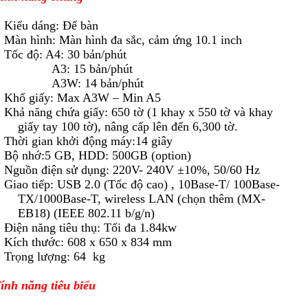
 Kiểu dáng: Để bàn
 Màn hình: Màn hình đa sắc, cảm ứng 10.1 inch
 Tốc độ: A4: 30 bản/phút
A3: 15 bản/phút
A3W: 14 bản/phút
 Khổ giấy: Max A3W – Min A5
 Khả năng chứa giấy: 650 tờ (1 khay x 550 tờ và khay
giấy tay 100 tờ), nâng cấp lên đến 6,300 tờ.
 Thời gian khởi động máy:14 giây
 Bộ nhớ:5 GB, HDD: 500GB (option)
 Nguồn điện sử dụng: 220V- 240V ±10%, 50/60 Hz
 Giao tiếp: USB 2.0 (Tốc độ cao) , 10Base-T/ 100Base-
TX/1000Base-T, wireless LAN (chọn thêm (MX-
EB18) (IEEE 802.11 b/g/n)
 Điện năng tiêu thụ: Tối đa 1.84kw
 Kích thước: 608 x 650 x 834 mm
 Trọng lượng: 64 kg
ính năng tiêu biểu