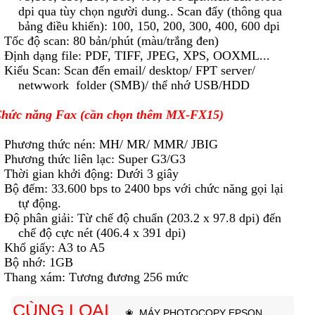
dpi qua tùy chọn người dung.. Scan đẩy (thông qua
bảng điều khiển): 100, 150, 200, 300, 400, 600 dpi
 Tốc độ scan: 80 bản/phút (màu/trắng đen)
 Định dạng file: PDF, TIFF, JPEG, XPS, OOXML...
 Kiểu Scan: Scan đến email/ desktop/ FPT server/
netwwork folder (SMB)/ thể nhớ USB/HDD
hức năng Fax (cần chọn thêm MX-FX15)
 Phương thức nén: MH/ MR/ MMR/ JBIG
 Phương thức liên lạc: Super G3/G3
 Thời gian khởi động: Dưới 3 giây
 Bộ đếm: 33.600 bps to 2400 bps với chức năng gọi lại
tự động.
 Độ phân giải: Từ chế độ chuẩn (203.2 x 97.8 dpi) đến
chế độ cực nét (406.4 x 391 dpi)
 Khổ giấy: A3 to A5
 Bộ nhớ: 1GB
 Thang xám: Tương đương 256 mức
CÙNG LOẠI
❀
MÁY PHOTOCOPY EPSON