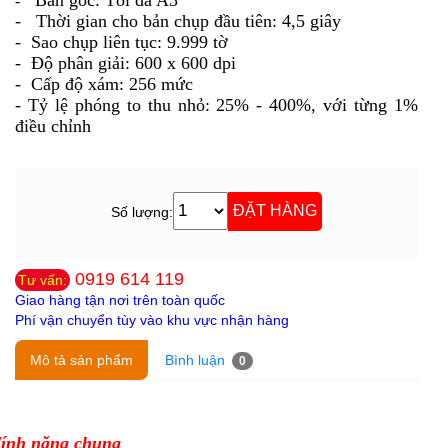
-
- Thời gian cho bản chụp đầu tiên: 4,5 giây
- Sao chụp liên tục: 9.999 tờ
- Độ phân giải: 600 x 600 dpi
- Cấp độ xám: 256 mức
- Tỷ lệ phóng to thu nhỏ: 25% - 400%, với từng 1%
điều chỉnh
Số lượng:
0919 614 119
Tư vấn:
Giao hàng tận nơi trên toàn quốc
Phí vận chuyển tùy vào khu vực nhận hàng
Mô tả sản phẩm
Bình luận
0
ính năng chung