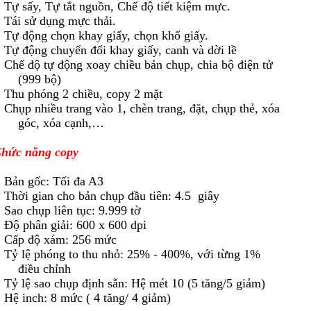
 Tự sấy, Tự tắt nguồn, Chế độ tiết kiệm mực.
 Tái sử dụng mực thải.
 Tự động chọn khay giấy, chọn khổ giấy.
 Tự động chuyển đổi khay giấy, canh và dời lề
 Chế độ tự động xoay chiều bản chụp, chia bộ điện tử
(999 bộ)
 Thu phóng 2 chiều, copy 2 mặt
 Chụp nhiều trang vào 1, chèn trang, đặt, chụp thẻ, xóa
góc, xóa cạnh,…
hức năng copy
 Bản gốc: Tối đa A3
 Thời gian cho bản chụp đầu tiên: 4.5 giây
 Sao chụp liên tục: 9.999 tờ
 Độ phân giải: 600 x 600 dpi
 Cấp độ xám: 256 mức
 Tỷ lệ phóng to thu nhỏ: 25% - 400%, với từng 1%
điều chỉnh
 Tỷ lệ sao chụp định sẵn: Hệ mét 10 (5 tăng/5 giảm)
 Hệ inch: 8 mức ( 4 tăng/ 4 giảm)