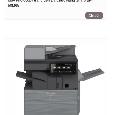
Máy Photocopy trắng đen Đa Chức Năng Sharp BP-
50M65
Chi tiết