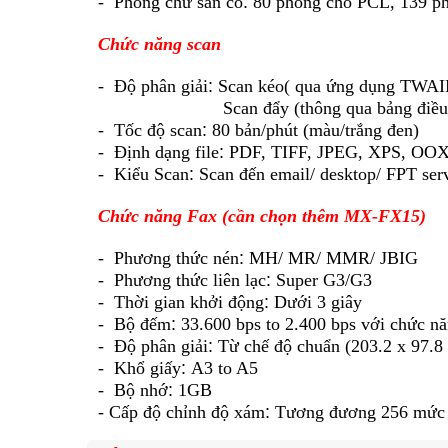
- Phông chữ sẵn có
:
80 phông cho PCL, 139 ph
Chức năng scan
- Độ phân giải
:
Scan kéo( qua ứng dụng TWAIN)
Scan đẩy (thông qua bảng điều k
- Tốc độ scan
:
80 bản/phút (màu/trắng đen)
- Định dạng file
:
PDF, TIFF, JPEG, XPS, OO
- Kiểu Scan
:
Scan đến email/ desktop/ FPT s
Chức năng Fax (cần chọn thêm MX-FX15)
- Phương thức nén
:
MH/ MR/ MMR/ JBIG
- Phương thức liên lạc
:
Super G3/G3
- Thời gian khởi động
:
Dưới 3 giây
- Bộ đếm
:
33.600 bps to 2.400 bps với chức nă
- Độ phân giải
:
Từ chế độ chuẩn (203.2 x 97.8 
- Khổ giấy
:
A3 to A5
- Bộ nhớ
:
1GB
- Cấp độ chỉnh độ xám
:
Tương đương 256 mức