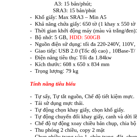
A3: 15 bản/phút;
SRA3: 15 bản/phút
- Khổ giấy
:
Max SRA3 – Min A5
- Khả năng chứa giấy
:
650 tờ (1 khay x 550 tờ 
- Thời gian khởi động máy (màu và trắng/đen)
:
- Bộ nhớ
:
5 GB
,
HDD: 500GB
- Nguồn điện sử dụng
:
tối đa 220-240V, 110V
,
- Giao tiếp
:
USB 2.0 (Tốc độ cao) , 10Base-T
- Điện năng tiêu thụ
:
Tối đa 1.84kw
- Kích thước
:
608 x 650 x 834 mm
- Trọng lượng
:
79 kg
Tính năng tiêu biểu
- Tự sấy, Tự tắt nguồn, Chế độ tiết kiệm mực.
- Tái sử dụng mực thải.
- Tự động chọn khay giấy, chọn khổ giấy.
- Tự động chuyển đổi khay giấy, canh và dời l
- Chế độ tự động xoay chiều bản chụp, chia bộ 
- Thu phóng 2 chiều, copy 2 mặt
- Chụp nhiều trang vào 1, chèn trang, đặt, chụ