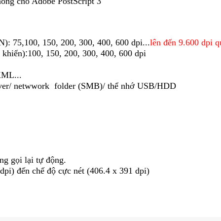
ông cho Adobe PostScript 3
: 75,100, 150, 200, 300, 400, 600 dpi...
lên đến 9.600 dpi 
hiển)
:
100, 150, 200, 300, 400, 600 dpi
XML...
erver/ netwwork folder (SMB)/ thể nhớ USB/HDD
ng gọi lại tự động.
dpi) đến chế độ cực nét (406.4 x 391 dpi)