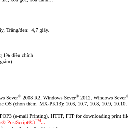
ây, Trắng/đen: 4,7 giây.
g 1% điều chỉnh
 giảm)
®
®
ws Sever
2008 R2, Windows Sever
2012, Windows Sever
c OS (chọn thêm MX-PK13): 10.6, 10.7, 10.8, 10.9, 10.10, 
POP3 (e-mail Printing), HTTP, FTP for downloading print f
TM
e® PostScript®3
...