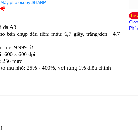
:
Máy photocopy SHARP
 HỆ
Tư 
Giao
i đa A3
Phí 
ho bản chụp đầu tiên: màu: 6,7 giây, trắng/đen: 4,7
n tục: 9.999 tờ
i: 600 x 600 dpi
: 256 mức
 to thu nhỏ: 25% - 400%, với từng 1% điều chỉnh
ch