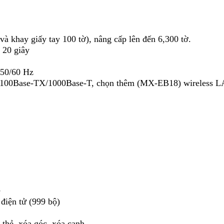
và khay giấy tay 100 tờ), nâng cấp lên đến 6,300 tờ.
20 giây
 50/60 Hz
/ 100Base-TX/1000Base-T, chọn thêm (MX-EB18) wireless L
ề
điện tử (999 bộ)
p thẻ, xóa góc, xóa cạnh,…