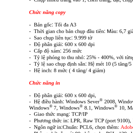
Chức năng copy
- Bản gốc
:
Tối đa A3
- Thời gian cho bản chụp đầu tiên
: M
àu: 6,7 gi
- Sao chụp liên tục
:
9.999 tờ
- Độ phân giải
:
600 x 600 dpi
- Cấp độ xám
:
256 mức
- Tỷ lệ phóng to thu nhỏ
:
25% - 400%, v
ới
từn
- Tỷ lệ sao chụp định sẵn
:
Hệ mét 10 (5 tăng/5
- Hệ inch: 8 mức ( 4 tăng/ 4 giảm)
Chức năng in
- Độ phân giải
:
600 x 600 dpi,
®
- Hệ điều hành
:
Windows Sever
2008, Windo
®
®
®
Windows
7, Windows
8.1, Windows
10,
Ma
- Giao thức mạng
:
TCP/IP
- Phương thức in
:
LPR, Raw TCP (port 9100), 
- Ngôn ngữ in
:
Chuẩn: PCL6, chọn thêm:
Adob