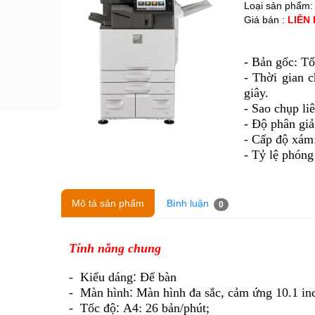
Loại sản phẩm
Giá bán :
LIÊN
- Bản gốc: Tố
- Thời gian c
giây.
- Sao chụp liê
- Độ phân giả
- Cấp độ xám
- Tỷ lệ phóng
Mô tả sản phẩm
Bình luận
0
Tính năng chung
- Kiểu dáng
:
Để bàn
- Màn hình
:
Màn hình đa sắc, cảm ứng 10.1 in
- Tốc độ
:
A4: 26 bản/phút;