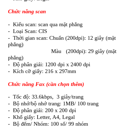
Chức năng scan
- Kiểu scan: scan qua mặt phẳng
- Loại Scan: CIS
- Thời gian scan: Chuẩn (200dpi): 12 giây (mặt
phẳng)
Màu (200dpi): 29 giây (mặt
phẳng)
- Độ phân giải: 1200 dpi x 2400 dpi
- Kích cỡ giấy: 216 x 297mm
Ch
ứ
c n
ă
ng Fax (c
ầ
n ch
ọ
n thêm)
- Tốc độ: 33.6kbps, 3 giây/trang
- Bộ nhớ/bộ nhớ trang: 1MB/ 100 trang
- Độ phân giải: 200 x 200 dpi
- Khổ giấy: Letter, A4, Legal
- Bộ đếm/ Nhóm: 100 số/ 99 nhóm