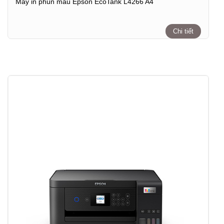
Máy in phun màu Epson EcoTank L4266 A4
Chi tiết