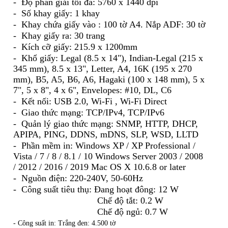
- Độ phân giải tối đa:
5760 x 1440 dpi
- Số khay giấy: 1 khay
- Khay chứa giấy vào : 100 tờ A4. Nắp ADF: 30 tờ
- Khay giấy ra: 30 trang
- Kích cỡ giấy:
215.9 x 1200mm
- Khổ giấy:
Legal (8.5 x 14"), Indian-Legal (215 x
345 mm), 8.5 x 13", Letter, A4, 16K (195 x 270
mm), B5, A5, B6, A6, Hagaki (100 x 148 mm), 5 x
7", 5 x 8", 4 x 6", Envelopes: #10, DL, C6
- Kết nối: USB 2.0,
Wi-Fi , Wi-Fi Direct
- Giao thức mạng: TCP/IPv4, TCP/IPv6
- Quản lý giao thức mạng: SNMP, HTTP, DHCP,
APIPA, PING, DDNS, mDNS, SLP, WSD, LLTD
- Phần mềm in:
Windows XP / XP Professional /
Vista / 7 / 8 / 8.1 / 10 Windows Server 2003 / 2008
/ 2012 / 2016 / 2019 Mac OS X 10.6.8 or later
- Nguồn điện: 220-240V, 50-60Hz
- Công suất tiêu thụ: Đang hoạt đông: 12 W
Chế độ tắt: 0.2 W
Chế độ ngủ: 0.7 W
- Công suất in: Trắng đen: 4.500 tờ